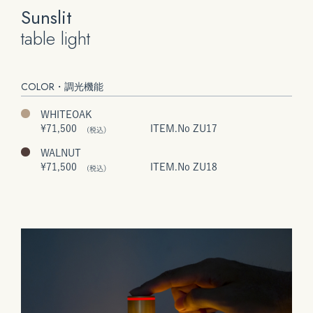
Sunslit
table light
COLOR・調光機能
WHITEOAK
¥71,500
ITEM.No ZU17
(税込）
WALNUT
¥71,500
ITEM.No ZU18
(税込）