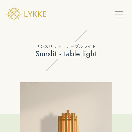
PRODUCTS
サンスリット テーブルライト
Sunslit - table light
SHOW ROOM
SERVICE
CONTACT
ONLINE